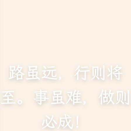
路虽远，行则将
至。事虽难，做则
必成！