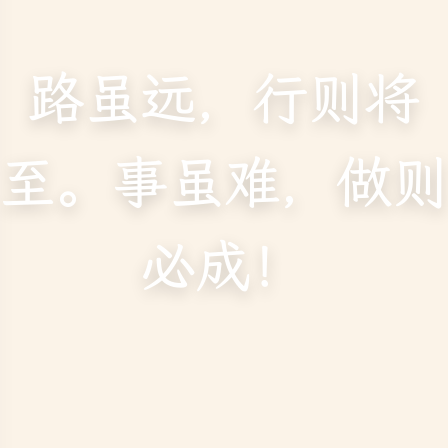
路虽远，行则将
至。事虽难，做则
必成！