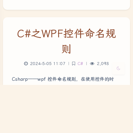
Sans Serif
Serif
浅阴影
深阴影
C#之WPF控件命名规
关闭
日落
暗化
灰度
则
2024-5-05 11:07
|
C#
|
2,098
Csharp——wpf 控件命名规则，在使用控件的时
候，难免要对控件命名，一个好记且规范的命名能够
使人一目了然。这里统计了一些控件常用的缩写方
式，希望可以帮助到大家。
C#
WPF
命名规则