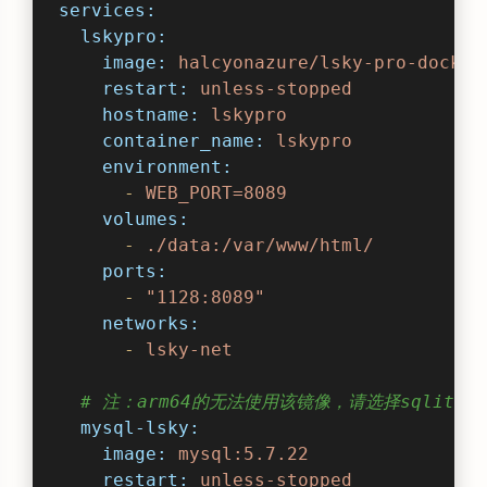
services:
lskypro:
image:
halcyonazure/lsky-pro-docker
restart:
unless-stopped
hostname:
lskypro
container_name:
lskypro
environment:
-
WEB_PORT=8089
volumes:
-
./data:/var/www/html/
ports:
-
"1128:8089"
networks:
-
lsky-net
# 注：arm64的无法使用该镜像，请选择sqlite
mysql-lsky:
image:
mysql:5.7.22
restart:
unless-stopped