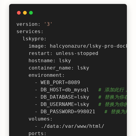
version: 
'3'
services:
  lskypro:
    image: halcyonazure/lsky-pro-docker
    restart: unless-stopped
    hostname: lsky
    container_name: lsky
    environment:
      - WEB_PORT=8089
      - DB_HOST=db_mysql   
# 添加此行，指向
      - DB_DATABASE=lsky   
# 替换为你在 M
      - DB_USERNAME=lsky   
# 替换为你的用
      - DB_PASSWORD=998021   
# 替换为用户
    volumes:
      - ./data:/var/www/html/
    ports: