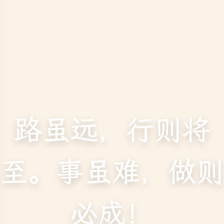
路虽远，行则将
至。事虽难，做则
必成！