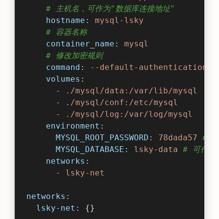
# 主机名，可作为"数据库连接地址"
hostname:
mysql-lsky
# 容器名称
container_name:
mysql
# 修改加密规则
command:
--default-authentication-p
volumes:
-
./mysql/data:/var/lib/mysql
-
./mysql/conf:/etc/mysql
-
./mysql/log:/var/log/mysql
environment:
MYSQL_ROOT_PASSWORD:
78dada57
# 
MYSQL_DATABASE:
lsky-data
# 可作为
networks:
-
lsky-net
networks:
lsky-net:
 {}