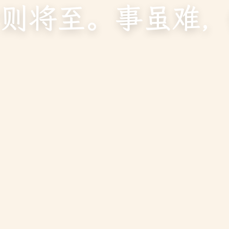
则将至。事虽难，