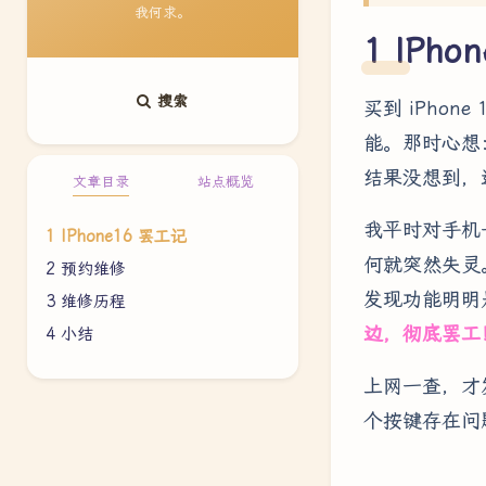
我何求。
IPho
搜索
买到 iPho
能。那时心想
结果没想到，
文章目录
站点概览
我平时对手机
IPhone16 罢工记
何就突然失灵
预约维修
发现功能明明
维修历程
边，彻底罢工
小结
上网一查，才
个按键存在问