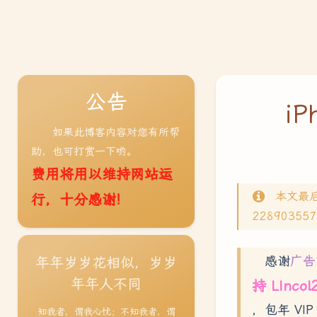
公告
i
如果此博客内容对您有所帮
助，也可打赏一下哟。
费用将用以维持网站运
本文最
行，十分感谢!
22890355
感谢
广告
年年岁岁花相似，岁岁
年年人不同
持 LIncol
，包年 VIP
知我者，谓我心忧；不知我者，谓