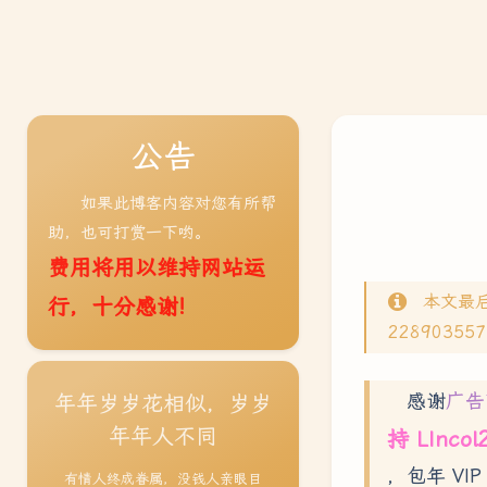
公告
如果此博客内容对您有所帮
助，也可打赏一下哟。
费用将用以维持网站运
本文最
行，十分感谢!
22890355
感谢
广告
年年岁岁花相似，岁岁
年年人不同
持 LIncol
，包年 VIP
有情人终成眷属，没钱人亲眼目