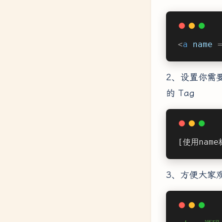
<
a
name
 
2、设置你需
的 Tag
[使用nam
3、方便大家