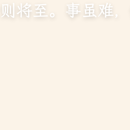
则将至。事虽难，