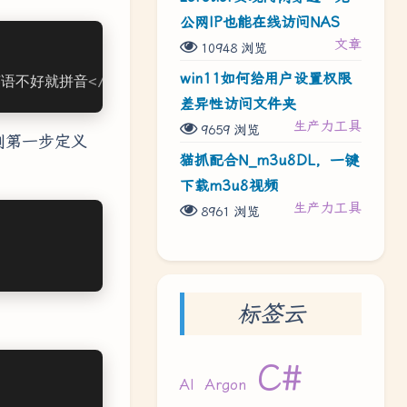
公网IP也能在线访问NAS
文章
10948 浏览
win11如何给用户设置权限
英语不好就拼音
</
a
>
差异性访问文件夹
生产力工具
9659 浏览
刚第一步定义
猫抓配合N_m3u8DL，一键
下载m3u8视频
生产力工具
8961 浏览
标签云
C#
AI
Argon