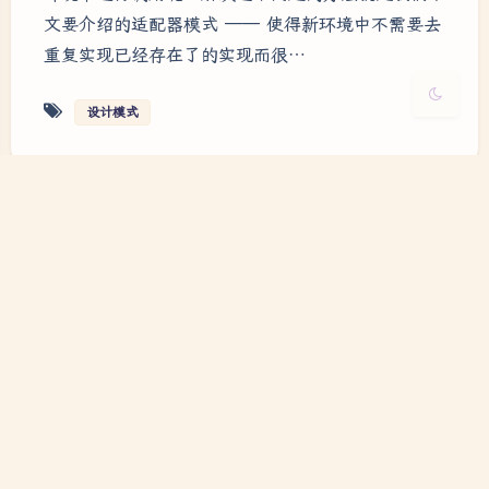
关闭
日落
暗化
灰度
文要介绍的适配器模式 —— 使得新环境中不需要去
重复实现已经存在了的实现而很…
设计模式
【设计模式】CSharp
实现行为型模式之-观
察者模式
2024-5-07 8:58
|
23种设计模式
|
1,299
处理同模块不同窗体之间的通信和不同模块之间不同