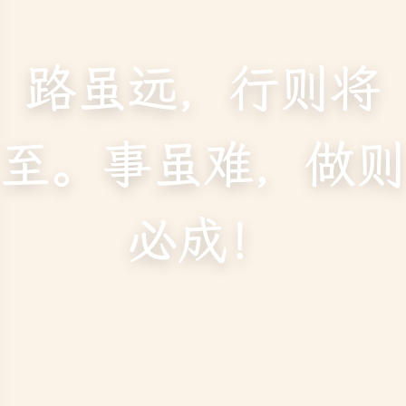
路虽远，行则将
至。事虽难，做则
必成！