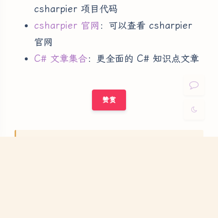
csharpier 项目代码
Sans Serif
Serif
csharpier 官网
：可以查看 csharpier
官网
浅阴影
深阴影
C# 文章集合
：更全面的 C# 知识点文章
关闭
日落
暗化
灰度
赞赏
请支持
创作不易，如果您觉得有帮助，
LIncol29!
网站地图
如有需要，请至
学习本博客的
教程
RSS
博客订阅：通过
或关注公众号
[Lincol的编程世界]
| 广告招租与合作请