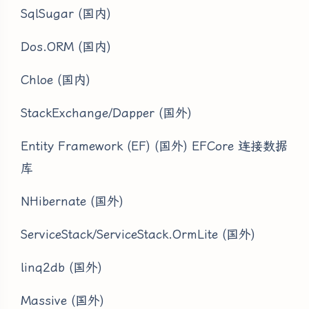
SqlSugar (国内)
Dos.ORM (国内)
Chloe (国内)
StackExchange/Dapper (国外)
Entity Framework (EF) (国外) EFCore 连接数据
库
NHibernate (国外)
ServiceStack/ServiceStack.OrmLite (国外)
linq2db (国外)
Massive (国外)