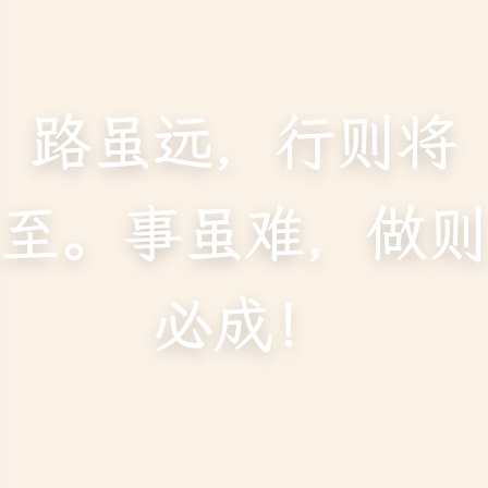
路虽远，行则将
至。事虽难，做则
必成！