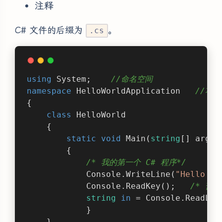
注释
C# 文件的后缀为
。
.cs
using
 System;    
//命名空间
namespace
HelloWorldApplication
//项
{
class
HelloWorld
    {
static
void
Main
(
string
[] args
)
        {
/* 我的第一个 C# 程序*/
            Console.WriteLine(
"Hello Wo
            Console.ReadKey();   
/* 暂
string
in
 = Console.ReadLin
            }                        
//
    }